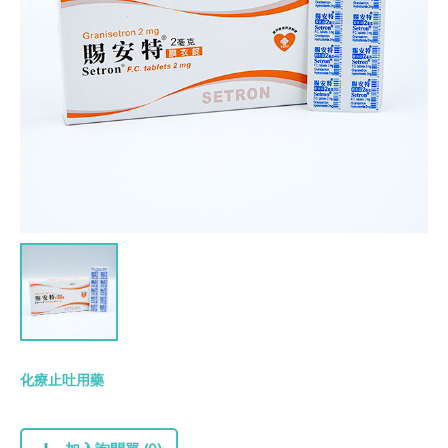
化療止吐用藥